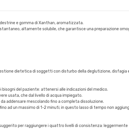
ltodestrine e gomma di Xanthan, aromatizzata.
stantaneo, altamente solubile, che garantisce una preparazione omog
gestione dietetica di soggetti con disturbo della deglutizione, disfagia
bisogni del paziente: attenersi alle indicazioni del medico.
ere usata, che dal livello di acqua impiegato.
qua da addensare mescolando fino a completa dissoluzione.
ino ad un massimo di 1-2 minuti; in questo lasso di tempo non aggiunge
o suggerito per raggiungere i quattro livelli di consistenza: leggerm