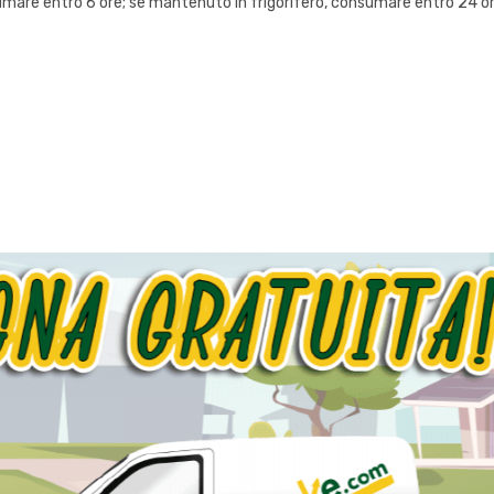
mare entro 6 ore; se mantenuto in frigorifero, consumare entro 24 or