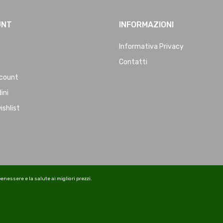
UNT
INFORMAZIONI
Informativa Privacy
Contatti
ccount
dini
ishlist
benessere e la salute ai migliori prezzi.