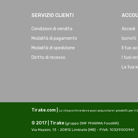
SERVIZIO CLIENTI
ACCO
Condizioni di vendita
Accedi
Modalità di pagamento
Iscriviti
Modalità di spedizione
Il tuo a
Diritto di recesso
I tuoi or
La tua w
Tirake.com |
Lo shop online dove puoi acquistare i prodotti per il 
© 2017 | Tirake
(gruppo DMF PHARMA FoodAR)
Via Mazzini, 13 - 20812 Limbiate (MB) - P.IVA: 10329000961