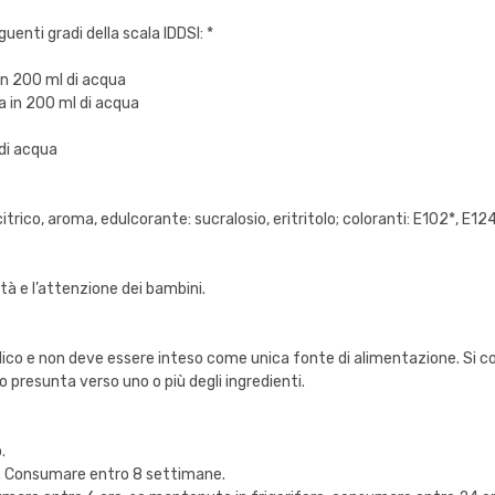
guenti gradi della scala IDDSI: *
in 200 ml di acqua
a in 200 ml di acqua
 di acqua
trico, aroma, edulcorante: sucralosio, eritritolo; coloranti: E102*, E124
ità e l’attenzione dei bambini.
co e non deve essere inteso come unica fonte di alimentazione. Si consig
o presunta verso uno o più degli ingredienti.
.
so. Consumare entro 8 settimane.