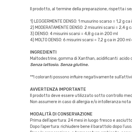
Il prodotto, al termine della preparazione, rispetta i se
1) LEGGERMENTE DENSO: 1 musurino scarso = 1,2 g ca 
2) MODERATAMENTE DENSO: 2 misurini scarsi = 2,4 g c
3) DENSO: 4 misurini scarsi = 4,8 g ca in 200 ml
4) MOLTO DENSO: 6 misurini scarsi = 7,2 g ca in 200 ml
INGREDIENTI
Maltodestrine, gomma di Xanthan, acidificanti: acido ci
Senza lattosio. Senza glutine.
**I coloranti possono influire negativamente sull’attiv
AVVERTENZA IMPORTANTE
Il prodotto deve essere utilizzato sotto controllo medi
Non assumere in caso di allergia e/o intolleranza nota 
MODALITÀ DI CONSERVAZIONE
Prima dell’apertura: 24 mesi in luogo fresco e asciutto
Dopo l’apertura: richiudere bene il barattolo dopo l’u