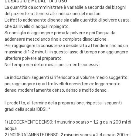
DOSAGGIO E MODALITÀ D’USO
La quantità da somministrare è variabile a seconda dei bisogni
del paziente: attenersi alle indicazioni del medico.
L'effetto addensante dipende sia dalla quantità di polvere usata,
che dal livello di acqua impiegato.
Si consiglia di aggiungere prima la polvere e poi l’acqua da
addensare mescolando fino a completa dissoluzione.
Per raggiungere la consistenza desiderata attendere fino ad un
massimo di 1-2 minuti; in questo lasso di tempo non aggiungere
ulteriore polvere al preparato.
Nel tempo non determina ispessimenti eccessivi.
Le indicazioni seguenti si riferiscono al volume medio suggerito
per raggiungere i quattro livelli di consistenza: leggermente
denso, moderatamente denso, denso e molto denso.
Il prodotto, al termine della preparazione, rispetta i seguenti
gradi della scala IDDSI: *
1) LEGGERMENTE DENSO: 1 musurino scarso = 1,2 g ca in 200 ml di
acqua
2) MODERATAMENTE DENSO: 2 misurini scarsi = 2,4 g ca in 200 ml