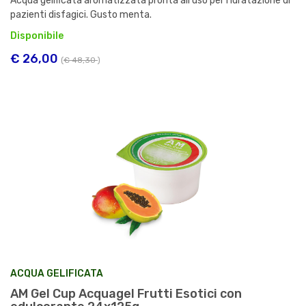
Acqua gelificata aromatizzata pronta all'uso per l'idratazione di
pazienti disfagici. Gusto menta.
Disponibile
€ 26,00
(
€ 48,30
)
ACQUA GELIFICATA
AM Gel Cup Acquagel Frutti Esotici con