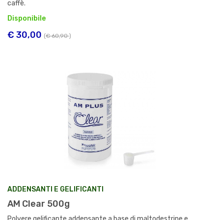
caffè.
Disponibile
€ 30,00
(
€ 60,90
)
ADDENSANTI E GELIFICANTI
AM Clear 500g
Polvere gelificante addensante a base di maltodestrine e