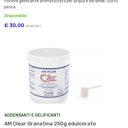
Polvere gelificante aromatizzata per acqua e bevande. Gusto
pesca.
Disponibile
€ 30,00
(
€ 60,90
)
ADDENSANTI E GELIFICANTI
AM Clear Granatina 250g edulcorato