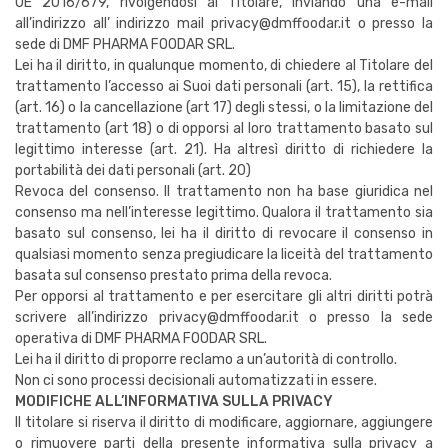
UE 2016/679, rivolgendosi al Titolare, inviando una e-mail
all’indirizzo all’ indirizzo mail privacy@dmffoodar.it o presso la
sede di DMF PHARMA FOODAR SRL.
Lei ha il diritto, in qualunque momento, di chiedere al Titolare del
trattamento l’accesso ai Suoi dati personali (art. 15), la rettifica
(art. 16) o la cancellazione (art 17) degli stessi, o la limitazione del
trattamento (art 18) o di opporsi al loro trattamento basato sul
legittimo interesse (art. 21). Ha altresì diritto di richiedere la
portabilità dei dati personali (art. 20)
Revoca del consenso. Il trattamento non ha base giuridica nel
consenso ma nell’interesse legittimo. Qualora il trattamento sia
basato sul consenso, lei ha il diritto di revocare il consenso in
qualsiasi momento senza pregiudicare la liceità del trattamento
basata sul consenso prestato prima della revoca.
Per opporsi al trattamento e per esercitare gli altri diritti potrà
scrivere all’indirizzo privacy@dmffoodar.it o presso la sede
operativa di DMF PHARMA FOODAR SRL.
Lei ha il diritto di proporre reclamo a un’autorità di controllo.
Non ci sono processi decisionali automatizzati in essere.
MODIFICHE ALL’INFORMATIVA SULLA PRIVACY
Il titolare si riserva il diritto di modificare, aggiornare, aggiungere
o rimuovere parti della presente informativa sulla privacy a