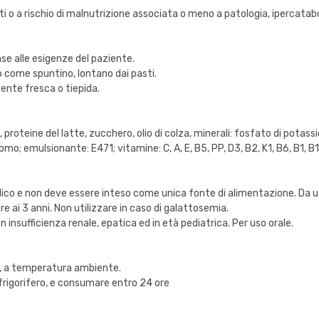
iti o a rischio di malnutrizione associata o meno a patologia, ipercata
se alle esigenze del paziente.
no come spuntino, lontano dai pasti.
ente fresca o tiepida.
), proteine del latte, zucchero, olio di colza, minerali: fosfato di pota
cromo; emulsionante: E471; vitamine: C, A, E, B5, PP, D3, B2, K1, B6, B1, 
edico e non deve essere inteso come unica fonte di alimentazione. Da
e ai 3 anni. Non utilizzare in caso di galattosemia.
 insufficienza renale, epatica ed in età pediatrica. Per uso orale.
to, a temperatura ambiente.
 frigorifero, e consumare entro 24 ore