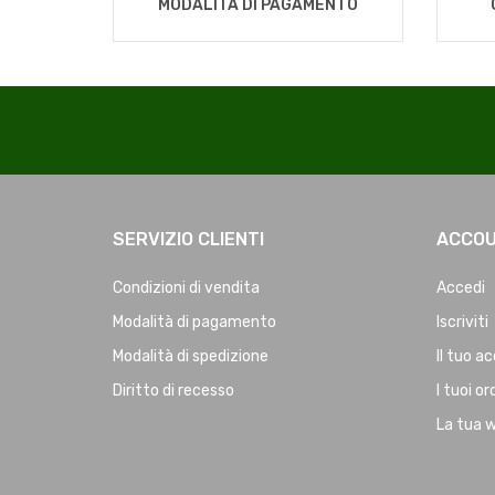
MODALITÀ DI PAGAMENTO
SERVIZIO CLIENTI
ACCO
Condizioni di vendita
Accedi
Modalità di pagamento
Iscriviti
Modalità di spedizione
Il tuo a
Diritto di recesso
I tuoi or
La tua w